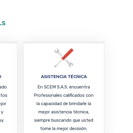
.S
O
ASISTENCIA TÉCNICA
iado
En SCEM S.A.S. encuentra
ctos
Profesionales calificados con
ejor
la capacidad de brindarle la
 y
mejor asistencia técnica,
uy
siempre buscando que usted
tome la mejor decisión.