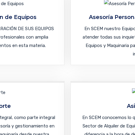
n de Equipos
Asesoría Person
ARACIÓN DE SUS EQUIPOS
En SCEM nuestro Equipo 
fesionales con amplia
atender todas sus inquiet
entos en esta materia.
Equipos y Maquinaria pa
i
orte
As
egral, como parte integral
En SCEM conocemos lo qu
sesoría y gestionamiento en
Sector de Alquiler de Equ
Maquinaría desde nuestra
diferencia a la hora de 