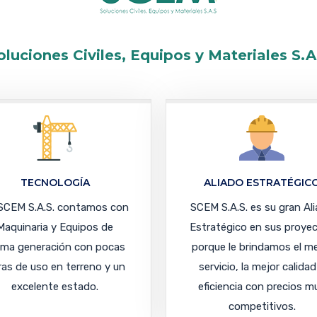
oluciones Civiles, Equipos y Materiales S.A
TECNOLOGÍA
ALIADO ESTRATÉGIC
SCEM S.A.S. contamos con
SCEM S.A.S. es su gran Al
Maquinaria y Equipos de
Estratégico en sus proye
tima generación con pocas
porque le brindamos el m
as de uso en terreno y un
servicio, la mejor calidad
excelente estado.
eficiencia con precios m
competitivos.